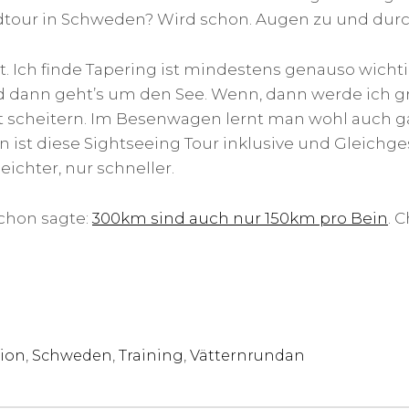
adtour in Schweden? Wird schon. Augen zu und durc
t. Ich finde Tapering ist mindestens genauso wicht
 dann geht’s um den See. Wenn, dann werde ich g
t scheitern. Im Besenwagen lernt man wohl auch g
ist diese Sightseeing Tour inklusive und Gleichge
leichter, nur schneller.
chon sagte:
300km sind auch nur 150km pro Bein
. 
,
,
,
ion
Schweden
Training
Vätternrundan