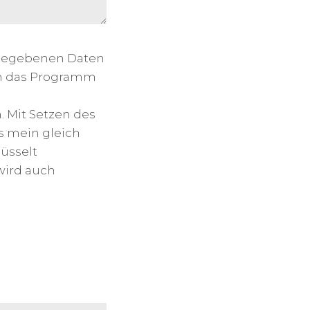
ingegebenen Daten
h das Programm
. Mit Setzen des
s mein gleich
üsselt
wird auch