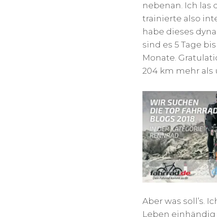
nebenan. Ich las 
trainierte also in
habe dieses dyna
sind es 5 Tage b
Monate. Gratulati
204 km mehr als 
Aber was soll’s. 
Leben einhändig 