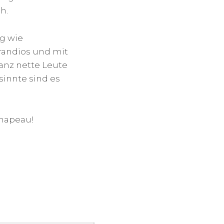
h.
ig wie
randios und mit
anz nette Leute
sinnte sind es
Chapeau!