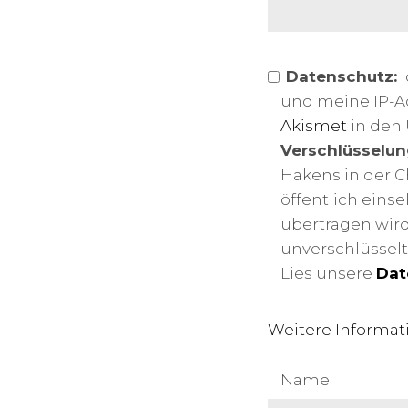
Datenschutz:
I
und meine IP-
Akismet
in den 
Verschlüsselun
Hakens in der C
öffentlich eins
übertragen wird
unverschlüsselt
Lies unsere
Dat
Weitere Informat
Name