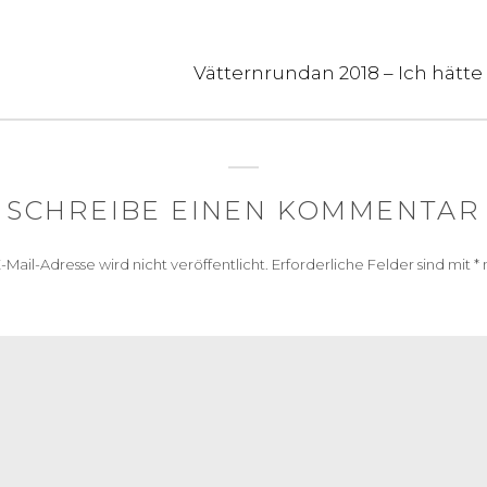
igation
Next
Vätternrundan 2018 – Ich hätte
post:
SCHREIBE EINEN KOMMENTAR
-Mail-Adresse wird nicht veröffentlicht.
Erforderliche Felder sind mit
*
m