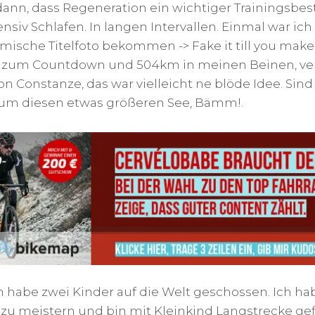
dann, dass Regeneration ein wichtiger Trainingsbesta
tensiv Schlafen. In langen Intervallen. Einmal war i
mische Titelfoto bekommen -> Fake it till you mak
is zum Countdown und 504km in meinen Beinen, vert
on Constanze, das war vielleicht ne blöde Idee. Si
um diesen etwas größeren See, Bämm!.
Ich habe zwei Kinder auf die Welt geschossen. Ich h
zu meistern und bin mit Kleinkind Langstrecke gef