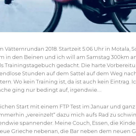
m Vätternrundan 2018. Startzeit 5:06 Uhr in Motala, 
 in den Beinen und ich will am Samstag 300km am
ls Trainingstagebuch gedacht. Die harte Vorbereitu
ndlose Stunden auf dem Sattel auf dem Weg nach
ern. Wo kein Training ist, da ist auch kein Eintrag. I
che ging nur bedingt auf, irgendwie….
chen Start mit einem FTP Test im Januar und ganz 
mmerhin „vereinzelt“ dazu mich aufs Rad zu schwin
endwie spannender. Meine Couch, Essen, die Kinder,
r neue Grieche nebenan, die Bar neben dem neuen 