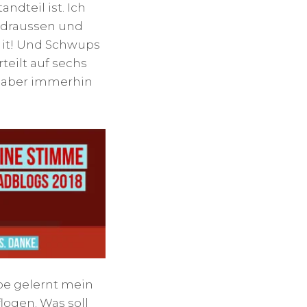
ndteil ist. Ich
ch draussen und
e it! Und Schwups
eilt auf sechs
nd aber immerhin
abe gelernt mein
logen. Was soll